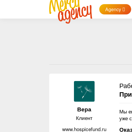
Agency
Раб
При
Вера
Мы е
Клиент
уже с
www.hospicefund.ru
Оказ