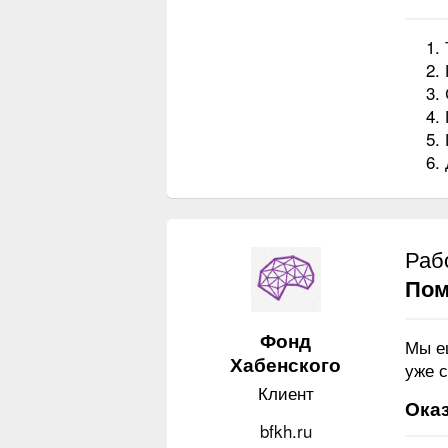
Раб
Пом
Фонд
Мы е
Хабенского
уже с
Клиент
Оказ
bfkh.ru