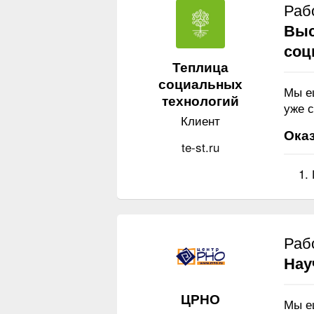
Раб
Выс
соц
Теплица
социальных
Мы е
технологий
уже с
Клиент
Оказ
te-st.ru
Раб
Нау
ЦРНО
Мы е