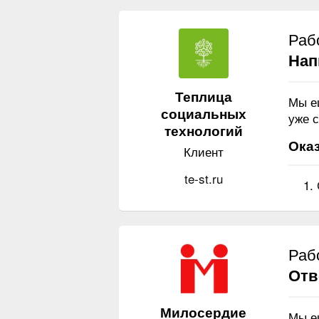
Раб
Нап
Теплица
Мы е
социальных
уже с
технологий
Оказ
Клиент
te-st.ru
Раб
Отв
Милосердие
Мы е