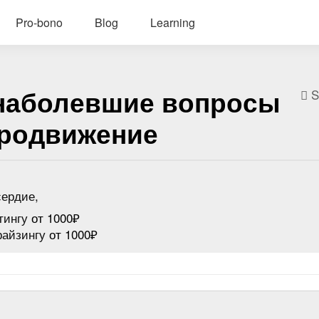
Pro-bono
Blog
Learning
 наболевшие вопросы
S
продвижение
ердие
тингу
от 1000₽
райзингу
от 1000₽