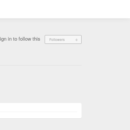
ign in to follow this
Followers
0